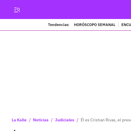
Tendencias:
HORÓSCOPO SEMANAL
ENCU
/
/
/
La Kalle
Noticias
Judiciales
Él es Cristian Rivas, el pre