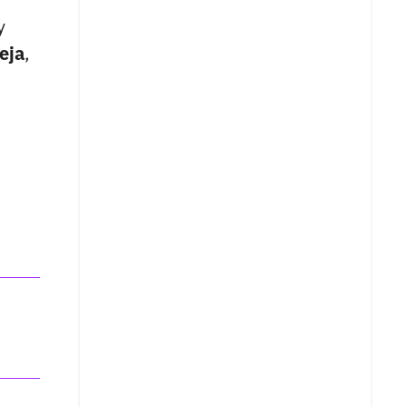
y
eja
,