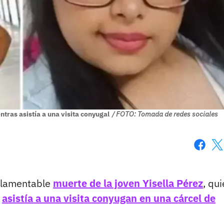
ntras asistía a una visita conyugal
/ FOTO: Tomada de redes sociales
Faceboo
X
a lamentable
muerte de la joven Yisella Pérez
, qu
s
asistía a una visita conyugan en una cárcel de