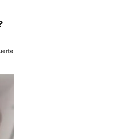
?
s
uerte