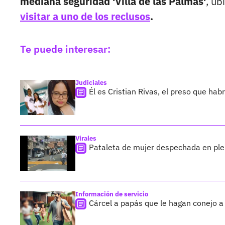
mediana seguridad 'Villa de las Palmas'
, ub
visitar a uno de los reclusos
.
Te puede interesar:
Judiciales
Él es Cristian Rivas, el preso que hab
Virales
Pataleta de mujer despechada en plena
Información de servicio
Cárcel a papás que le hagan conejo a 