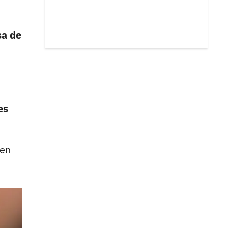
sa de
es
ien