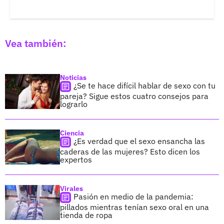
Vea también:
Noticias
¿Se te hace difícil hablar de sexo con tu
pareja? Sigue estos cuatro consejos para
lograrlo
Ciencia
¿Es verdad que el sexo ensancha las
caderas de las mujeres? Esto dicen los
expertos
Virales
Pasión en medio de la pandemia:
pillados mientras tenían sexo oral en una
tienda de ropa