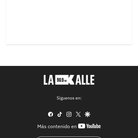
Síguenos en:
facebook
tiktok
instagram
twitter
google
youtube-
Más contenido en
footer