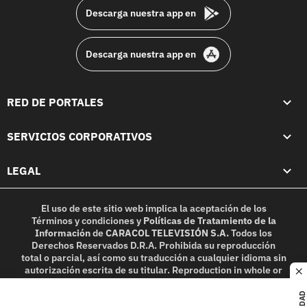
Descarga nuestra app en
Descarga nuestra app en
RED DE PORTALES
SERVICIOS CORPORATIVOS
LEGAL
El uso de este sitio web implica la aceptación de los
Términos y condiciones
y
Políticas de Tratamiento de la
Información
de
CARACOL TELEVISIÓN S.A.
Todos los
Derechos Reservados D.R.A. Prohibida su reproducción
total o parcial, así como su traducción a cualquier idioma sin
autorización escrita de su titular. Reproduction in whole or
c
in part, or translation without written permission is
prohibited. All rights reserved 2025.