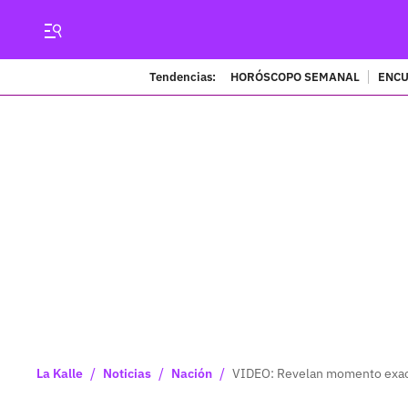
Tendencias:
HORÓSCOPO SEMANAL
ENCU
/
/
/
La Kalle
Noticias
Nación
VIDEO: Revelan momento exact