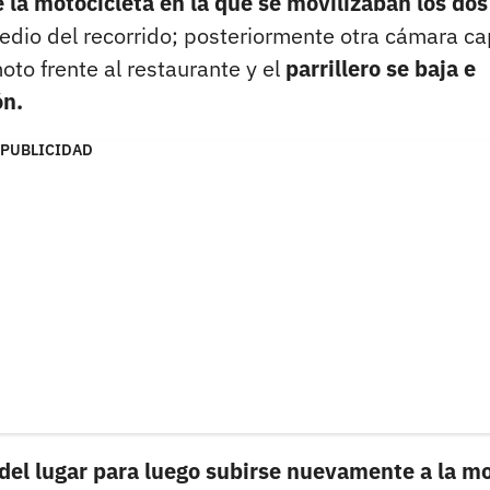
 la motocicleta en la que se movilizaban los dos
dio del recorrido; posteriormente otra cámara ca
to frente al restaurante y el
parrillero se baja e
ón.
PUBLICIDAD
 del lugar para luego subirse nuevamente a la m