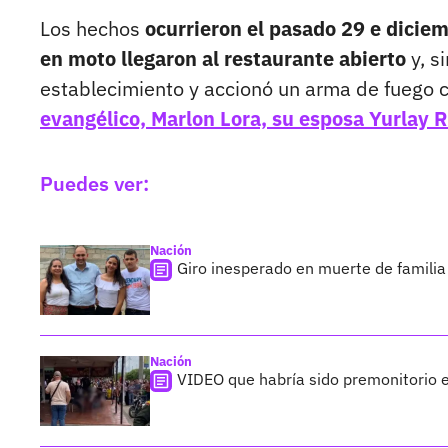
Los hechos
ocurrieron el pasado 29 e dicie
en moto llegaron al restaurante abierto
y, s
establecimiento y accionó un arma de fuego c
evangélico, Marlon Lora, su esposa Yurlay R
Puedes ver:
Nación
Giro inesperado en muerte de familia
Nación
VIDEO que habría sido premonitorio e