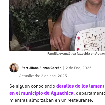
Familia evangélica fallecida en Aguac
|
2 de Ene, 2025
Por:
Liliana Pinzón Garzón
Actualizado: 2 de ene, 2025
Se siguen conociendo
detalles de los lament
en el municipio de Aguachica,
departamento 
mientras almorzaban en un restaurante.