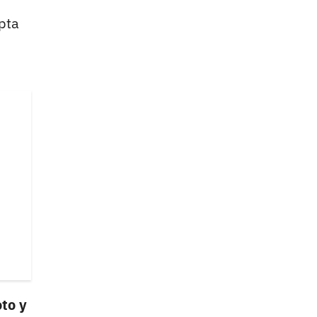
pta
oto y