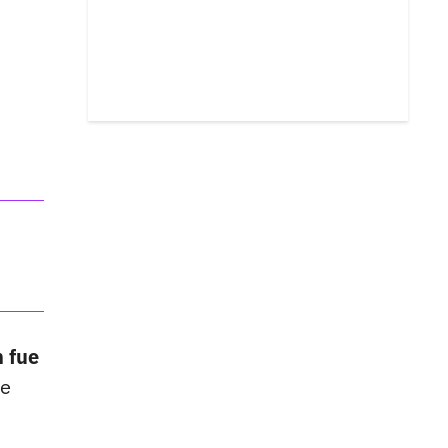
n fue
se