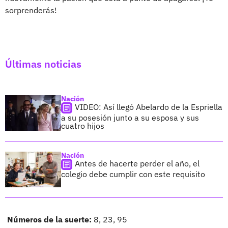
sorprenderás!
Últimas noticias
Nación
VIDEO: Así llegó Abelardo de la Espriella
a su posesión junto a su esposa y sus
cuatro hijos
Nación
Antes de hacerte perder el año, el
colegio debe cumplir con este requisito
Números de la suerte:
8, 23, 95