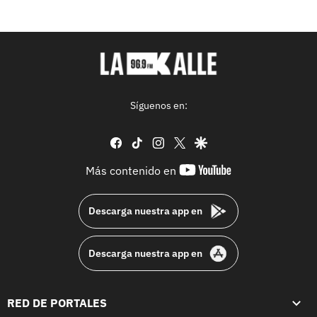
Síguenos en:
facebook
tiktok
instagram
twitter
google
youtube-
Más contenido en
footer
Descarga nuestra app en
Descarga nuestra app en
RED DE PORTALES