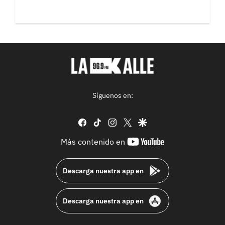
Síguenos en:
facebook
tiktok
instagram
twitter
google
youtube-
Más contenido en
footer
Descarga nuestra app en
Descarga nuestra app en