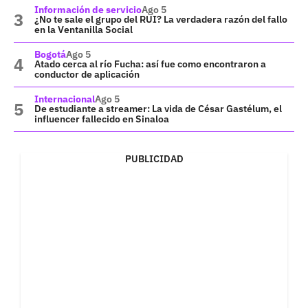
Información de servicio
Ago 5
¿No te sale el grupo del RUI? La verdadera razón del fallo
en la Ventanilla Social
Bogotá
Ago 5
Atado cerca al río Fucha: así fue como encontraron a
conductor de aplicación
Internacional
Ago 5
De estudiante a streamer: La vida de César Gastélum, el
influencer fallecido en Sinaloa
PUBLICIDAD