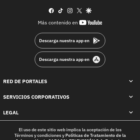
facebook
tiktok
instagram
twitter
google
youtube-
Más contenido en
footer
Descarga nuestra app en
Descarga nuestra app en
RED DE PORTALES
SERVICIOS CORPORATIVOS
LEGAL
El uso de este sitio web implica la aceptación de los
Términos y condiciones
y
Políticas de Tratamiento de la