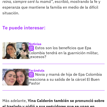
reina, siempre seré tu mamá”
, escribió, mostrando la fe y
esperanza que mantiene la familia en medio de la difícil
situación.
Te puede interesar:
Noticias
Estos son los beneficios que Epa
Colombia tendrá en la guarnición militar,
¿excesos?
Farándula
Novia y mamá de hija de Epa Colombia
reacciona a su salida de la cárcel El Buen
Pastor
Más adelante,
Yina Calderón también se pronunció sobre
el traslado y pidió a sus seguidores que se unan en