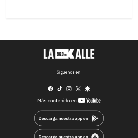
Síguenos en:
facebook
tiktok
instagram
twitter
google
youtube-
Más contenido en
footer
Descarga nuestra app en
Descarga nuestra app en