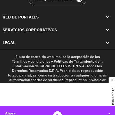
RED DE PORTALES
SERVICIOS CORPORATIVOS
LEGAL
El uso de este sitio web implica la aceptación de los
Términos y condiciones
y
Políticas de Tratamiento de la
Información
de
CARACOL TELEVISIÓN S.A.
Todos los
Derechos Reservados D.R.A. Prohibida su reproducción
total o parcial, así como su traducción a cualquier idioma sin
autorización escrita de su titular. Reproduction in whole or
c
in part, or translation without written permission is
prohibited. All rights reserved 2025.
PUBLICIDAD
MIEMBRO DE: