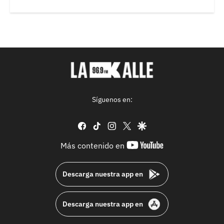
Síguenos en:
facebook
tiktok
instagram
twitter
google
youtube-
Más contenido en
footer
Descarga nuestra app en
Descarga nuestra app en