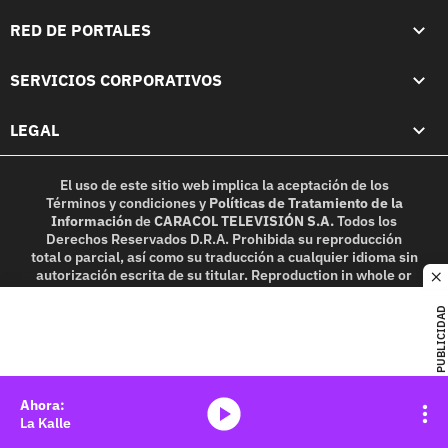
RED DE PORTALES
SERVICIOS CORPORATIVOS
LEGAL
El uso de este sitio web implica la aceptación de los
Términos y condiciones
y
Políticas de Tratamiento de la
Información
de
CARACOL TELEVISIÓN S.A.
Todos los
Derechos Reservados D.R.A. Prohibida su reproducción
total o parcial, así como su traducción a cualquier idioma sin
autorización escrita de su titular. Reproduction in whole or
c
in part, or translation without written permission is
prohibited. All rights reserved 2025.
PUBLICIDAD
MIEMBRO DE:
media-icon
La Kalle