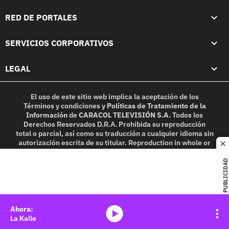
RED DE PORTALES
SERVICIOS CORPORATIVOS
LEGAL
El uso de este sitio web implica la aceptación de los
Términos y condiciones
y
Políticas de Tratamiento de la
Información
de
CARACOL TELEVISIÓN S.A.
Todos los
Derechos Reservados D.R.A. Prohibida su reproducción
total o parcial, así como su traducción a cualquier idioma sin
autorización escrita de su titular. Reproduction in whole or
c
in part, or translation without written permission is
prohibited. All rights reserved 2025.
PUBLICIDAD
MIEMBRO DE:
media-icon
La Kalle