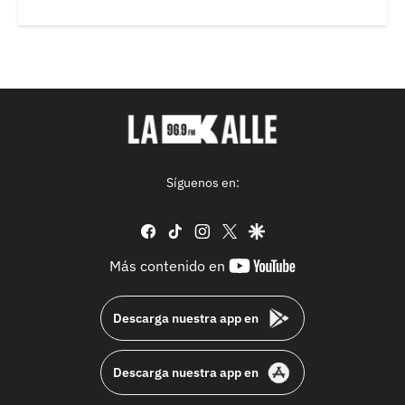
Síguenos en:
facebook
tiktok
instagram
twitter
google
youtube-
Más contenido en
footer
Descarga nuestra app en
Descarga nuestra app en