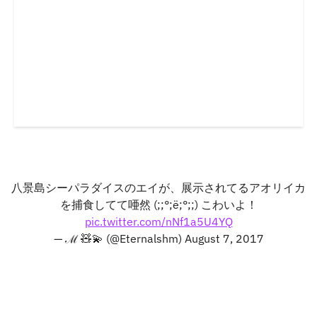
八景島シーパラダイスのエイが、展示されてるアオリイカ
を捕食してて唖然 (;;°;ё;°;;) こわいよ！
pic.twitter.com/nNf1a5U4YQ
— ℳ 🧸💫 (@Eternalshm)
August 7, 2017