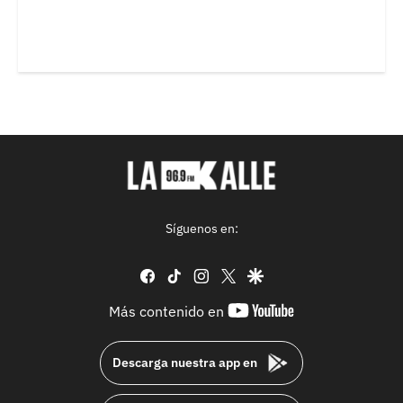
Síguenos en:
facebook
tiktok
instagram
twitter
google
youtube-
Más contenido en
footer
Descarga nuestra app en