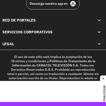
Descarga nuestra app en
RED DE PORTALES
SERVICIOS CORPORATIVOS
LEGAL
El uso de este sitio web implica la aceptación de los
Términos y condiciones
y
Políticas de Tratamiento de la
Información
de
CARACOL TELEVISIÓN S.A.
Todos los
Derechos Reservados D.R.A. Prohibida su reproducción
total o parcial, así como su traducción a cualquier idioma sin
autorización escrita de su titular. Reproduction in whole or
c
in part, or translation without written permission is
prohibited. All rights reserved 2025.
PUBLICIDAD
MIEMBRO DE: