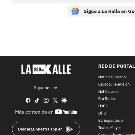
Sigue a La Kalle en Go
RED DE PORTA
Noticias Caracol
Caracol Televisión
Síguenos en:
Gol Caracol
Blu Radio
facebook
tiktok
instagram
twitter
google
HJCK
youtube-
Más contenido en
DiTu
footer
EL Espectador
Teatro Mayor
Descarga nuestra app en
Caracol Internaciona