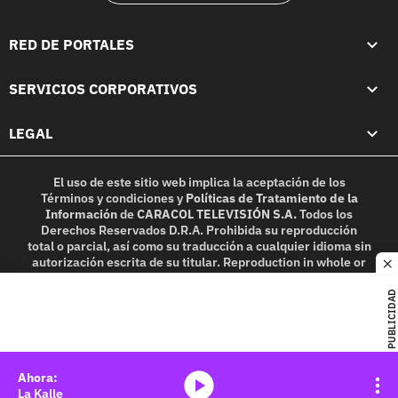
RED DE PORTALES
SERVICIOS CORPORATIVOS
LEGAL
El uso de este sitio web implica la aceptación de los
Términos y condiciones
y
Políticas de Tratamiento de la
Información
de
CARACOL TELEVISIÓN S.A.
Todos los
Derechos Reservados D.R.A. Prohibida su reproducción
total o parcial, así como su traducción a cualquier idioma sin
autorización escrita de su titular. Reproduction in whole or
c
in part, or translation without written permission is
prohibited. All rights reserved 2025.
PUBLICIDAD
MIEMBRO DE:
media-icon
La Kalle