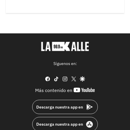
Síguenos en:
facebook
tiktok
instagram
twitter
google
youtube-
Más contenido en
footer
Descarga nuestra app en
Descarga nuestra app en