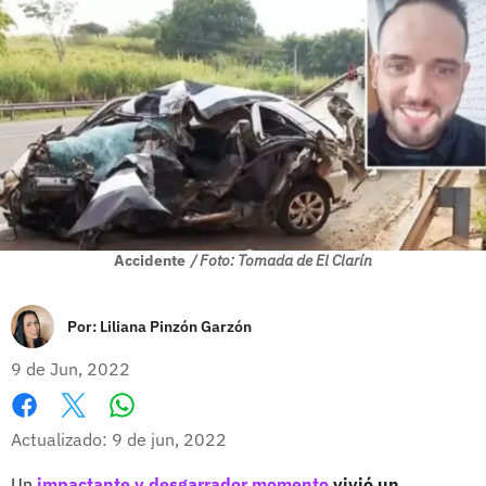
Accidente
/ Foto: Tomada de El Clarín
Por:
Liliana Pinzón Garzón
9 de Jun, 2022
Whatsapp
Facebook
X
Actualizado: 9 de jun, 2022
Un
impactante y desgarrador momento
vivió un