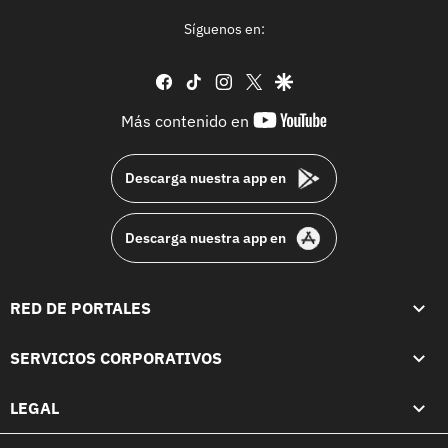
Síguenos en:
facebook
tiktok
instagram
twitter
google
youtube-
Más contenido en
footer
Descarga nuestra app en
Descarga nuestra app en
RED DE PORTALES
SERVICIOS CORPORATIVOS
LEGAL