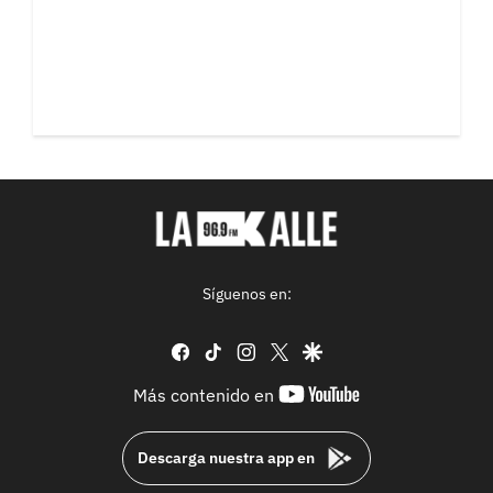
Síguenos en:
facebook
tiktok
instagram
twitter
google
youtube-
Más contenido en
footer
Descarga nuestra app en