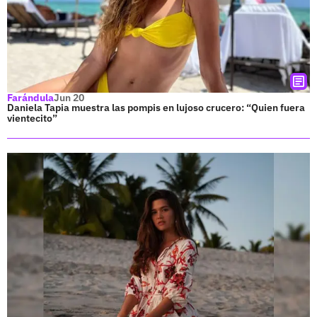
Farándula
Jun 20
Daniela Tapia muestra las pompis en lujoso crucero: “Quien fuera
vientecito”