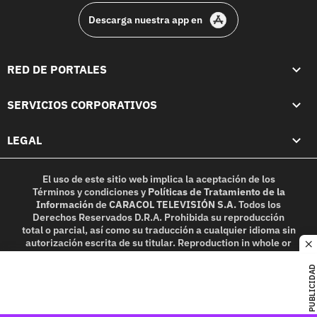
Descarga nuestra app en
RED DE PORTALES
SERVICIOS CORPORATIVOS
LEGAL
El uso de este sitio web implica la aceptación de los
Términos y condiciones
y
Políticas de Tratamiento de la
Información
de
CARACOL TELEVISIÓN S.A.
Todos los
Derechos Reservados D.R.A. Prohibida su reproducción
total o parcial, así como su traducción a cualquier idioma sin
autorización escrita de su titular. Reproduction in whole or
c
in part, or translation without written permission is
prohibited. All rights reserved 2025.
PUBLICIDAD
MIEMBRO DE: