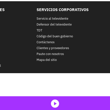
LES
SERVICIOS CORPORATIVOS
Servicio al televidente
Defensor del televidente
TDT
Código del buen gobierno
Contáctenos
Clientes y proveedores
Paute con nosotros
Mapa del sitio
l
nos y condiciones
y
Políticas de Tratamiento de la Información
de
CA
ohibida su reproducción total o parcial, así como su traducción a cu
 in whole or in part, or translation without written permission is prohib
media-icon