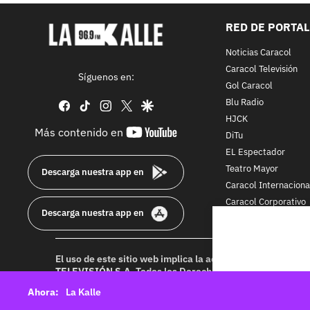
RED DE PORTA
Noticias Caracol
Caracol Televisión
Síguenos en:
Gol Caracol
Blu Radio
facebook
tiktok
instagram
twitter
google
HJCK
youtube-
Más contenido en
DiTu
footer
EL Espectador
Teatro Mayor
Descarga nuestra app en
Caracol Internaciona
Caracol Corporativo
Descarga nuestra app en
Caracol Next
El uso de este sitio web implica la aceptación de los
Térmi
TELEVISIÓN S.A.
Todos los Derechos Reservados D.R.A. Pr
idioma sin autorización escrita de su titular. Reproduction
La Kalle
rights reserved 2025.