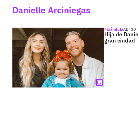
Danielle Arciniegas
Farándula
Abr 30
Hija de Danie
gran ciudad