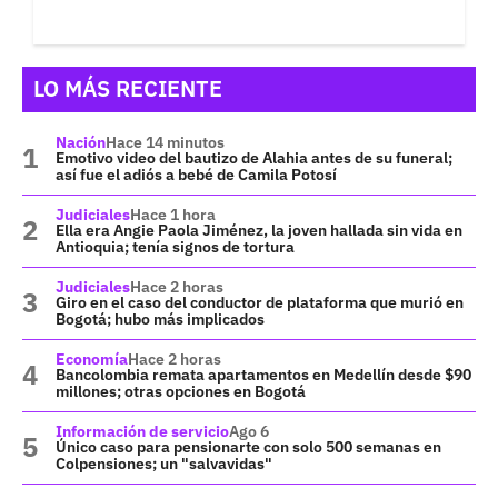
LO MÁS RECIENTE
Nación
Hace 14 minutos
Emotivo video del bautizo de Alahia antes de su funeral;
así fue el adiós a bebé de Camila Potosí
Judiciales
Hace 1 hora
Ella era Angie Paola Jiménez, la joven hallada sin vida en
Antioquia; tenía signos de tortura
Judiciales
Hace 2 horas
Giro en el caso del conductor de plataforma que murió en
Bogotá; hubo más implicados
Economía
Hace 2 horas
Bancolombia remata apartamentos en Medellín desde $90
millones; otras opciones en Bogotá
Información de servicio
Ago 6
Único caso para pensionarte con solo 500 semanas en
Colpensiones; un "salvavidas"