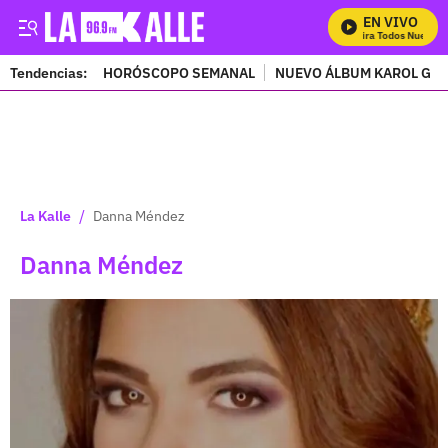
EN VIVO
Mira Todos Nuestro
Tendencias:
HORÓSCOPO SEMANAL
NUEVO ÁLBUM KAROL G
PUBLICIDAD
/
La Kalle
Danna Méndez
Danna Méndez