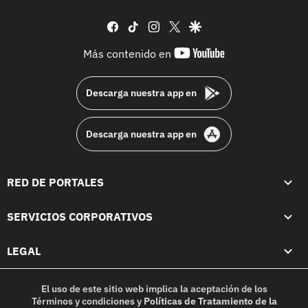
facebook
tiktok
instagram
twitter
google
youtube-
Más contenido en
footer
Descarga nuestra app en
Descarga nuestra app en
RED DE PORTALES
SERVICIOS CORPORATIVOS
LEGAL
El uso de este sitio web implica la aceptación de los
Términos y condiciones
y
Políticas de Tratamiento de la