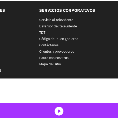
LES
SERVICIOS CORPORATIVOS
Servicio al televidente
Defensor del televidente
TDT
Código del buen gobierno
Contáctenos
Clientes y proveedores
Paute con nosotros
Mapa del sitio
l
nos y condiciones
y
Políticas de Tratamiento de la Información
de
CA
ohibida su reproducción total o parcial, así como su traducción a cu
 in whole or in part, or translation without written permission is prohib
media-icon