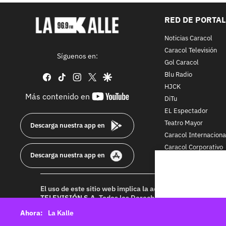
RED DE PORTA
Noticias Caracol
Caracol Televisión
Síguenos en:
Gol Caracol
Blu Radio
facebook
tiktok
instagram
twitter
google
HJCK
youtube-
Más contenido en
DiTu
footer
EL Espectador
Teatro Mayor
Descarga nuestra app en
Caracol Internaciona
Caracol Corporativo
Descarga nuestra app en
Caracol Next
El uso de este sitio web implica la aceptación de los
Térmi
TELEVISIÓN S.A.
Todos los Derechos Reservados D.R.A. Pr
idioma sin autorización escrita de su titular. Reproduction
La Kalle
rights reserved 2025.