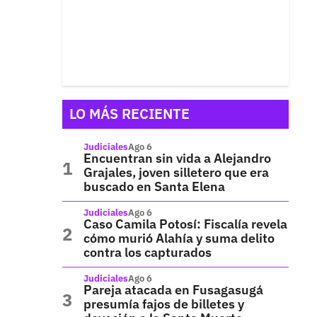
LO MÁS RECIENTE
Judiciales
Ago 6
Encuentran sin vida a Alejandro
Grajales, joven silletero que era
buscado en Santa Elena
Judiciales
Ago 6
Caso Camila Potosí: Fiscalía revela
cómo murió Alahía y suma delito
contra los capturados
Judiciales
Ago 6
Pareja atacada en Fusagasugá
presumía fajos de billetes y