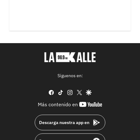
Síguenos en:
facebook
tiktok
instagram
twitter
google
youtube-
Más contenido en
footer
Descarga nuestra app en