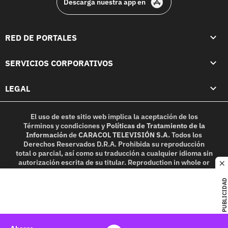
Descarga nuestra app en
RED DE PORTALES
SERVICIOS CORPORATIVOS
LEGAL
El uso de este sitio web implica la aceptación de los
Términos y condiciones
y
Políticas de Tratamiento de la
Información
de
CARACOL TELEVISIÓN S.A.
Todos los
Derechos Reservados D.R.A. Prohibida su reproducción
total o parcial, así como su traducción a cualquier idioma sin
autorización escrita de su titular. Reproduction in whole or
c
in part, or translation without written permission is
prohibited. All rights reserved 2025.
PUBLICIDAD
MIEMBRO DE: