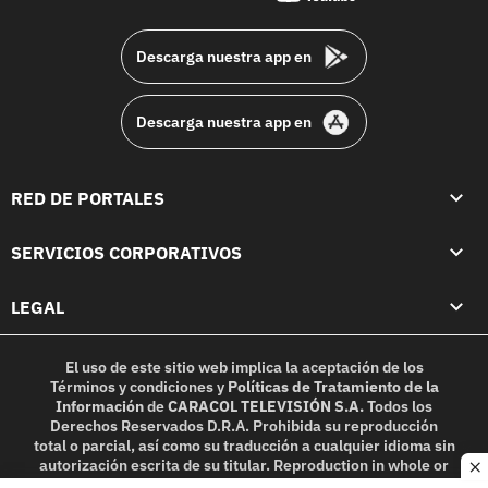
footer
Descarga nuestra app en
Descarga nuestra app en
RED DE PORTALES
SERVICIOS CORPORATIVOS
LEGAL
El uso de este sitio web implica la aceptación de los
Términos y condiciones
y
Políticas de Tratamiento de la
Información
de
CARACOL TELEVISIÓN S.A.
Todos los
Derechos Reservados D.R.A. Prohibida su reproducción
total o parcial, así como su traducción a cualquier idioma sin
autorización escrita de su titular. Reproduction in whole or
c
in part, or translation without written permission is