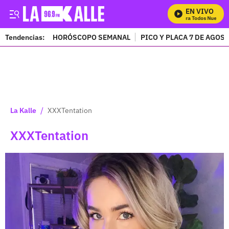
EN VIVO
Mira Todos Nuestros
Tendencias:
HORÓSCOPO SEMANAL
PICO Y PLACA 7 DE AGOS
PUBLICIDAD
/
La Kalle
XXXTentation
XXXTentation