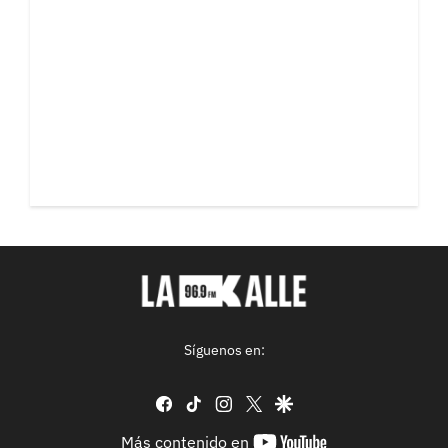
Síguenos en:
facebook
tiktok
instagram
twitter
google
youtube-
Más contenido en