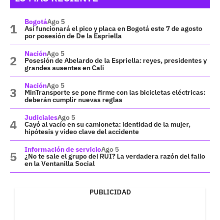
Bogotá
Ago 5
Así funcionará el pico y placa en Bogotá este 7 de agosto
por posesión de De la Espriella
Nación
Ago 5
Posesión de Abelardo de la Espriella: reyes, presidentes y
grandes ausentes en Cali
Nación
Ago 5
MinTransporte se pone firme con las bicicletas eléctricas:
deberán cumplir nuevas reglas
Judiciales
Ago 5
Cayó al vacío en su camioneta: identidad de la mujer,
hipótesis y video clave del accidente
Información de servicio
Ago 5
¿No te sale el grupo del RUI? La verdadera razón del fallo
en la Ventanilla Social
PUBLICIDAD