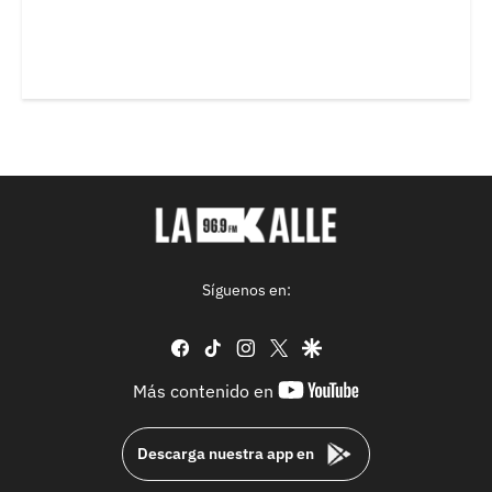
Síguenos en:
facebook
tiktok
instagram
twitter
google
youtube-
Más contenido en
footer
Descarga nuestra app en