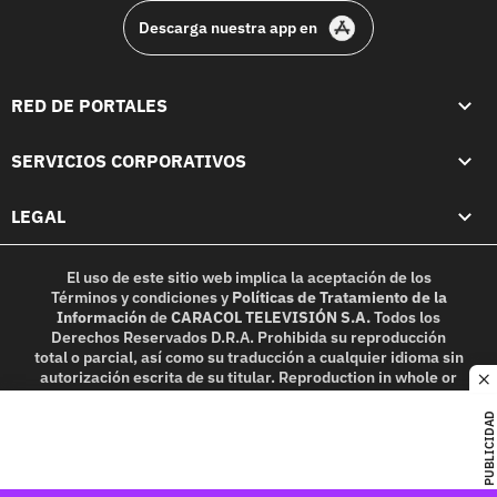
Descarga nuestra app en
RED DE PORTALES
SERVICIOS CORPORATIVOS
LEGAL
El uso de este sitio web implica la aceptación de los
Términos y condiciones
y
Políticas de Tratamiento de la
Información
de
CARACOL TELEVISIÓN S.A.
Todos los
Derechos Reservados D.R.A. Prohibida su reproducción
total o parcial, así como su traducción a cualquier idioma sin
autorización escrita de su titular. Reproduction in whole or
c
in part, or translation without written permission is
prohibited. All rights reserved 2025.
PUBLICIDAD
MIEMBRO DE: