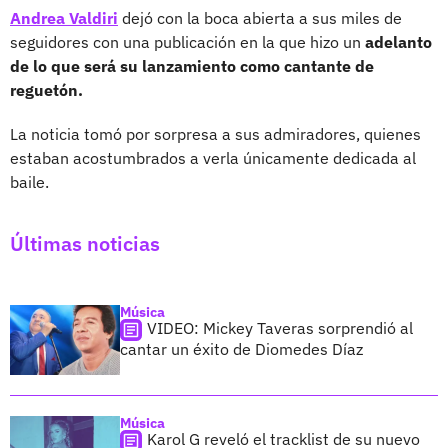
Andrea Valdiri
dejó con la boca abierta a sus miles de
seguidores con una publicación en la que hizo un
adelanto
de lo que será su lanzamiento como cantante de
reguetón.
La noticia tomó por sorpresa a sus admiradores, quienes
estaban acostumbrados a verla únicamente dedicada al
baile.
Últimas noticias
Música
VIDEO: Mickey Taveras sorprendió al
cantar un éxito de Diomedes Díaz
Música
Karol G reveló el tracklist de su nuevo