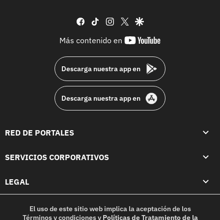
facebook
tiktok
instagram
twitter
google
youtube-
Más contenido en
footer
Descarga nuestra app en
Descarga nuestra app en
RED DE PORTALES
SERVICIOS CORPORATIVOS
LEGAL
El uso de este sitio web implica la aceptación de los
Términos y condiciones
y
Políticas de Tratamiento de la