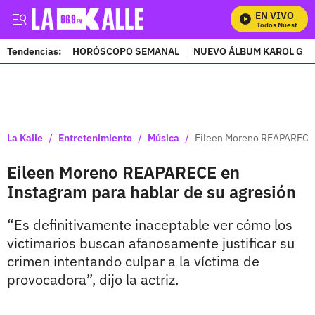
EN VIVO
Mira Todos Nuestros P
Tendencias:
HORÓSCOPO SEMANAL
NUEVO ÁLBUM KAROL G
PUBLICIDAD
/
/
/
La Kalle
Entretenimiento
Música
Eileen Moreno REAPARECE e
Eileen Moreno REAPARECE en
Instagram para hablar de su agresión
“Es definitivamente inaceptable ver cómo los
victimarios buscan afanosamente justificar su
crimen intentando culpar a la víctima de
provocadora”, dijo la actriz.