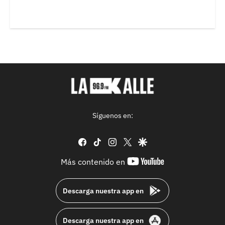
Síguenos en:
facebook
tiktok
instagram
twitter
google
youtube-
Más contenido en
footer
Descarga nuestra app en
Descarga nuestra app en