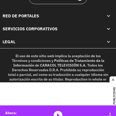
RED DE PORTALES
SERVICIOS CORPORATIVOS
LEGAL
El uso de este sitio web implica la aceptación de los
Términos y condiciones
y
Políticas de Tratamiento de la
Información
de
CARACOL TELEVISIÓN S.A.
Todos los
Derechos Reservados D.R.A. Prohibida su reproducción
total o parcial, así como su traducción a cualquier idioma sin
autorización escrita de su titular. Reproduction in whole or
c
in part, or translation without written permission is
prohibited. All rights reserved 2025.
PUBLICIDAD
MIEMBRO DE:
media-icon