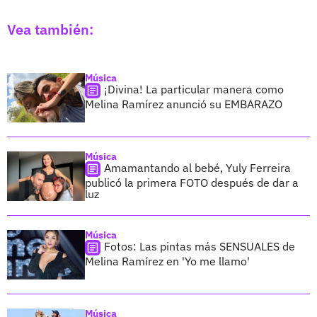
Vea también:
Música
¡Divina! La particular manera como
Melina Ramírez anunció su EMBARAZO
Música
Amamantando al bebé, Yuly Ferreira
publicó la primera FOTO después de dar a
luz
Música
Fotos: Las pintas más SENSUALES de
Melina Ramírez en 'Yo me llamo'
Música