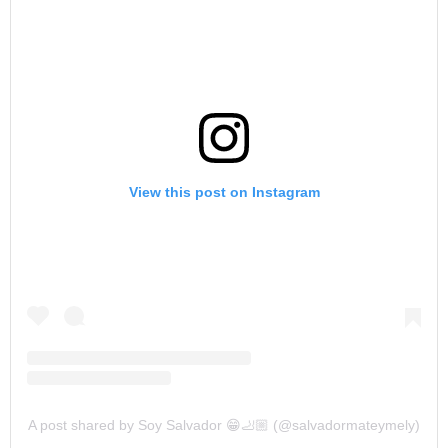
View this post on Instagram
A post shared by Soy Salvador 😁🦶🏼 (@salvadormateymely)