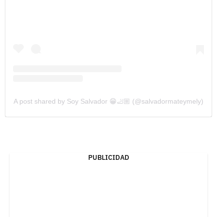
A post shared by Soy Salvador 😁🦶🏼 (@salvadormateymely)
PUBLICIDAD