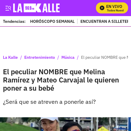
EN VIVO
Mira Todos Nuestros Pr
Tendencias:
HORÓSCOPO SEMANAL
ENCUENTRAN A SILLETER
PUBLICIDAD
/
/
/
La Kalle
Entretenimiento
Música
El peculiar NOMBRE que Mel
El peculiar NOMBRE que Melina
Ramírez y Mateo Carvajal le quieren
poner a su bebé
¿Será que se atreven a ponerle así?