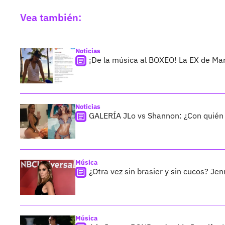
Vea también:
Noticias
¡De la música al BOXEO! La EX de M
Noticias
GALERÍA JLo vs Shannon: ¿Con quién
Música
¿Otra vez sin brasier y sin cucos? J
Música