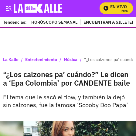
EN VIVO
Mira Todos
Tendencias:
HORÓSCOPO SEMANAL
ENCUENTRAN A SILLETER
PUBLICIDAD
/
/
/
La Kalle
Entretenimiento
Música
“¿Los calzones pa’ cuándo
“¿Los calzones pa’ cuándo?” Le dicen
a ‘Epa Colombia’ por CANDENTE baile
El tema que le sacó el flow, y también la dejó
sin calzones, fue la famosa ‘Scooby Doo Papa’