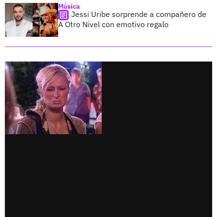
Música
Jessi Uribe sorprende a compañero de
A Otro Nivel con emotivo regalo