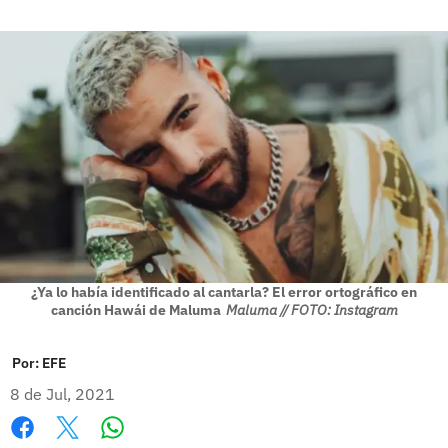
¿Ya lo había identificado al cantarla? El error ortográfico en
canción Hawái de Maluma
Maluma // FOTO: Instagram
Por:
EFE
8 de Jul, 2021
Whatsapp