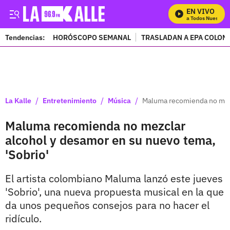
EN VIVO
Mira Todos Nuestros 
Tendencias:
HORÓSCOPO SEMANAL
TRASLADAN A EPA COLOM
PUBLICIDAD
/
/
/
La Kalle
Entretenimiento
Música
Maluma recomienda no mezc
Maluma recomienda no mezclar
alcohol y desamor en su nuevo tema,
'Sobrio'
El artista colombiano Maluma lanzó este jueves
'Sobrio', una nueva propuesta musical en la que
da unos pequeños consejos para no hacer el
ridículo.