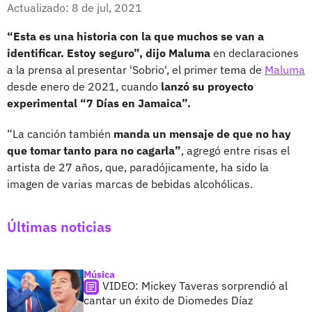
Facebook
X
Actualizado: 8 de jul, 2021
“Esta es una historia con la que muchos se van a
identificar. Estoy seguro”, dijo Maluma
en declaraciones
a la prensa al presentar 'Sobrio', el primer tema de
Maluma
desde enero de 2021, cuando
lanzó su proyecto
experimental “7 Días en Jamaica”.
“La canción también
manda un mensaje de que no hay
que tomar tanto para no cagarla”
, agregó entre risas el
artista de 27 años, que, paradójicamente, ha sido la
imagen de varias marcas de bebidas alcohólicas.
Últimas noticias
Música
VIDEO: Mickey Taveras sorprendió al
cantar un éxito de Diomedes Díaz