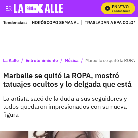
EN VIVO
Mira Todos Nuestros P
Tendencias:
HORÓSCOPO SEMANAL
TRASLADAN A EPA COLOM
PUBLICIDAD
/
/
/
La Kalle
Entretenimiento
Música
Marbelle se quitó la ROPA, 
Marbelle se quitó la ROPA, mostró
tatuajes ocultos y lo delgada que está
La artista sacó de la duda a sus seguidores y
todos quedaron impresionados con su nueva
figura