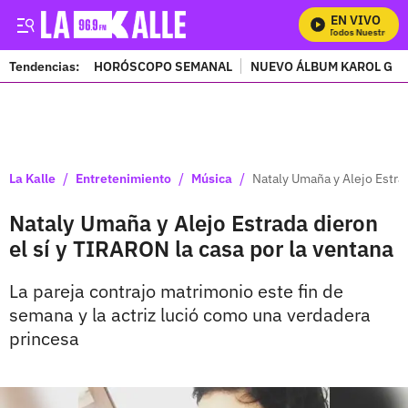
EN VIVO
Mira Todos Nuestros Pro
Tendencias:
HORÓSCOPO SEMANAL
NUEVO ÁLBUM KAROL G
PUBLICIDAD
/
/
/
La Kalle
Entretenimiento
Música
Nataly Umaña y Alejo Estrad
Nataly Umaña y Alejo Estrada dieron
el sí y TIRARON la casa por la ventana
La pareja contrajo matrimonio este fin de
semana y la actriz lució como una verdadera
princesa