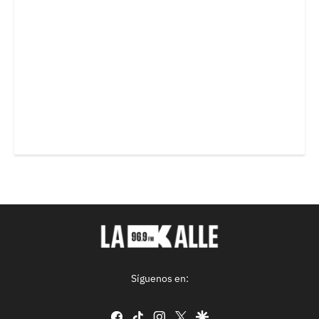
Síguenos en:
facebook
tiktok
instagram
twitter
google