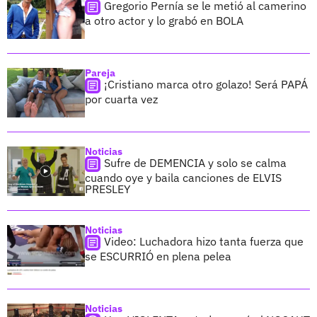
Gregorio Pernía se le metió al camerino
a otro actor y lo grabó en BOLA
Pareja
¡Cristiano marca otro golazo! Será PAPÁ
por cuarta vez
Noticias
Sufre de DEMENCIA y solo se calma
cuando oye y baila canciones de ELVIS
PRESLEY
Noticias
Video: Luchadora hizo tanta fuerza que
se ESCURRIÓ en plena pelea
Noticias