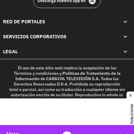
Descarga nuestra app en
RED DE PORTALES
SERVICIOS CORPORATIVOS
LEGAL
El uso de este sitio web implica la aceptación de los
Términos y condiciones
y
Políticas de Tratamiento de la
Información
de
CARACOL TELEVISIÓN S.A.
Todos los
Derechos Reservados D.R.A. Prohibida su reproducción
total o parcial, así como su traducción a cualquier idioma sin
autorización escrita de su titular. Reproduction in whole or
c
in part, or translation without written permission is
prohibited. All rights reserved 2025.
PUBLICIDAD
MIEMBRO DE: