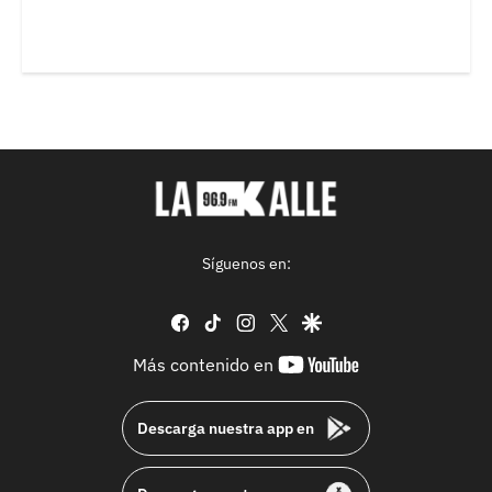
Síguenos en:
facebook
tiktok
instagram
twitter
google
youtube-
Más contenido en
footer
Descarga nuestra app en