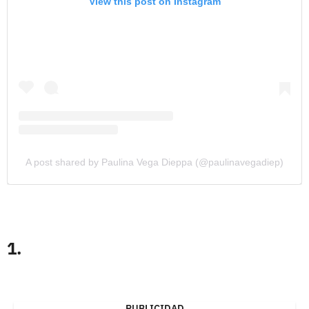
View this post on Instagram
A post shared by Paulina Vega Dieppa (@paulinavegadiep)
1.
PUBLICIDAD