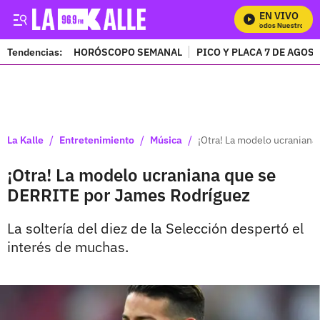
EN VIVO
Mira Todos Nuestros Progr
Tendencias:
HORÓSCOPO SEMANAL
PICO Y PLACA 7 DE AGOS
PUBLICIDAD
/
/
/
La Kalle
Entretenimiento
Música
¡Otra! La modelo ucranian
¡Otra! La modelo ucraniana que se
DERRITE por James Rodríguez
La soltería del diez de la Selección despertó el
interés de muchas.