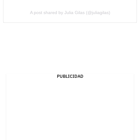
A post shared by Julia Gilas (@juliagilas)
PUBLICIDAD