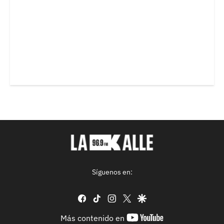
Síguenos en:
facebook
tiktok
instagram
twitter
google
youtube-
Más contenido en