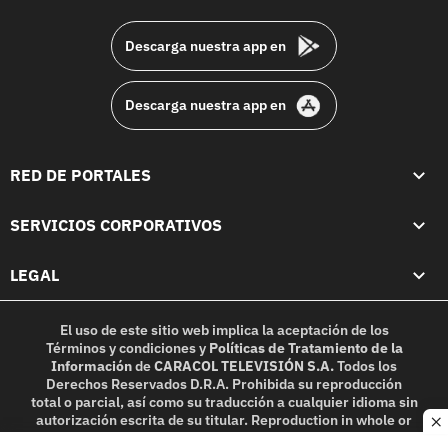
footer
Descarga nuestra app en
Descarga nuestra app en
RED DE PORTALES
SERVICIOS CORPORATIVOS
LEGAL
El uso de este sitio web implica la aceptación de los
Términos y condiciones
y
Políticas de Tratamiento de la
Información
de
CARACOL TELEVISIÓN S.A.
Todos los
Derechos Reservados D.R.A. Prohibida su reproducción
total o parcial, así como su traducción a cualquier idioma sin
autorización escrita de su titular. Reproduction in whole or
c
in part, or translation without written permission is