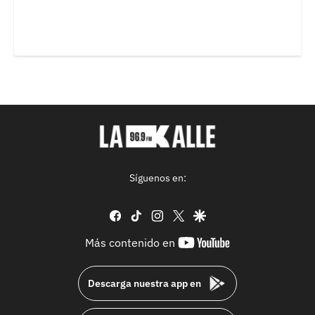
Síguenos en:
facebook
tiktok
instagram
twitter
google
youtube-
Más contenido en
footer
Descarga nuestra app en