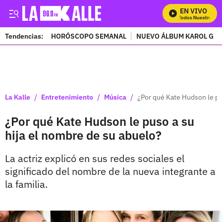
EN VIVO
Mira Todos Nuestros Pr
Tendencias:
HORÓSCOPO SEMANAL
NUEVO ÁLBUM KAROL G
PUBLICIDAD
/
/
/
La Kalle
Entretenimiento
Música
¿Por qué Kate Hudson le pu
¿Por qué Kate Hudson le puso a su
hija el nombre de su abuelo?
La actriz explicó en sus redes sociales el
significado del nombre de la nueva integrante a
la familia.