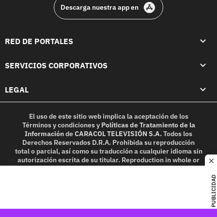
Descarga nuestra app en
RED DE PORTALES
SERVICIOS CORPORATIVOS
LEGAL
El uso de este sitio web implica la aceptación de los
Términos y condiciones
y
Políticas de Tratamiento de la
Información
de
CARACOL TELEVISIÓN S.A.
Todos los
Derechos Reservados D.R.A. Prohibida su reproducción
total o parcial, así como su traducción a cualquier idioma sin
autorización escrita de su titular. Reproduction in whole or
c
in part, or translation without written permission is
prohibited. All rights reserved 2025.
PUBLICIDAD
MIEMBRO DE: