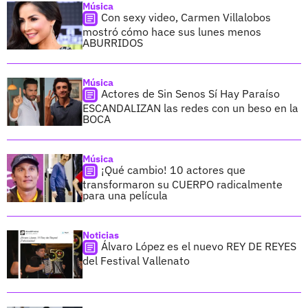
Música
Con sexy video, Carmen Villalobos
mostró cómo hace sus lunes menos
ABURRIDOS
Música
Actores de Sin Senos Sí Hay Paraíso
ESCANDALIZAN las redes con un beso en la
BOCA
Música
¡Qué cambio! 10 actores que
transformaron su CUERPO radicalmente
para una película
Noticias
Álvaro López es el nuevo REY DE REYES
del Festival Vallenato