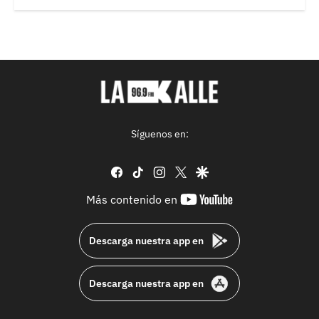
Síguenos en:
facebook
tiktok
instagram
twitter
google
youtube-
Más contenido en
footer
Descarga nuestra app en
Descarga nuestra app en