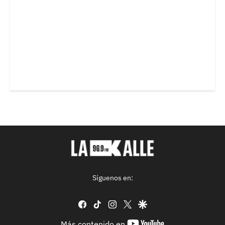
Síguenos en:
facebook
tiktok
instagram
twitter
google
youtube-
Más contenido en