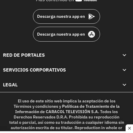
footer
Descarga nuestra app en
Descarga nuestra app en
RED DE PORTALES
SERVICIOS CORPORATIVOS
LEGAL
El uso de este sitio web implica la aceptación de los
Términos y condiciones
y
Políticas de Tratamiento de la
Información
de
CARACOL TELEVISIÓN S.A.
Todos los
Derechos Reservados D.R.A. Prohibida su reproducción
total o parcial, así como su traducción a cualquier idioma sin
autorización escrita de su titular. Reproduction in whole or
c