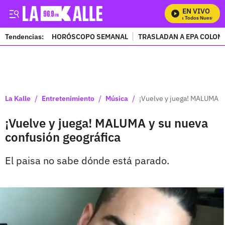
EN VIVO
Mira Todos Nuestros P
Tendencias:
HORÓSCOPO SEMANAL
TRASLADAN A EPA COLOM
PUBLICIDAD
/
/
/
La Kalle
Entretenimiento
Música
¡Vuelve y juega! MALUMA y 
¡Vuelve y juega! MALUMA y su nueva
confusión geográfica
El paisa no sabe dónde está parado.