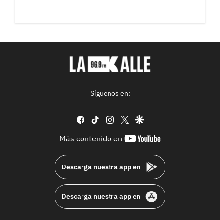
Síguenos en:
facebook
tiktok
instagram
twitter
google
youtube-
Más contenido en
footer
Descarga nuestra app en
Descarga nuestra app en