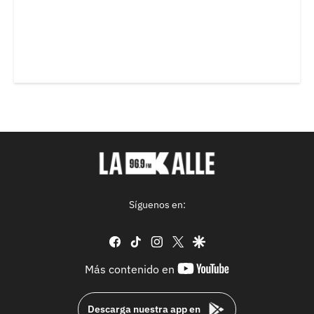
Síguenos en:
facebook
tiktok
instagram
twitter
google
youtube-
Más contenido en
footer
Descarga nuestra app en