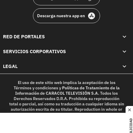
Descarga nuestra app en
RED DE PORTALES
SERVICIOS CORPORATIVOS
LEGAL
El uso de este sitio web implica la aceptación de los
Términos y condiciones
y
Políticas de Tratamiento de la
Información
de
CARACOL TELEVISIÓN S.A.
Todos los
Derechos Reservados D.R.A. Prohibida su reproducción
total o parcial, así como su traducción a cualquier idioma sin
autorización escrita de su titular. Reproduction in whole or
c
in part, or translation without written permission is
prohibited. All rights reserved 2025.
PUBLICIDAD