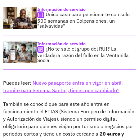
Información de servicio
Único caso para pensionarte con solo
500 semanas en Colpensiones; un
"salvavidas"
Información de servicio
¿No te sale el grupo del RUI? La
verdadera razón del fallo en la Ventanilla
Social
Puedes leer:
Nuevo pasaporte entra en vigor en abril;
tramite para Semana Santa, ¿tienes que cambiarlo?
También se conoció que para este año entra en
funcionamiento el ETIAS (Sistema Europeo de Información
y Autorización de Viajes), siendo un permiso digital
obligatorio para quienes viajan por turismo o negocios por
periodos cortos y tiene un costo cercano a
20 euros y