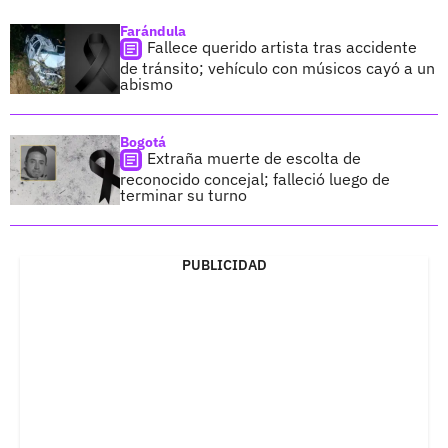
Farándula
Fallece querido artista tras accidente
de tránsito; vehículo con músicos cayó a un
abismo
Bogotá
Extraña muerte de escolta de
reconocido concejal; falleció luego de
terminar su turno
PUBLICIDAD