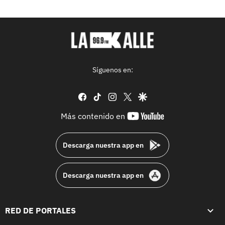
Síguenos en:
facebook
tiktok
instagram
twitter
google
youtube-
Más contenido en
footer
Descarga nuestra app en
Descarga nuestra app en
RED DE PORTALES