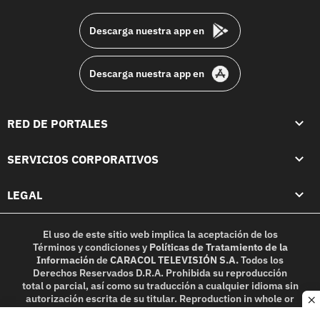
footer
Descarga nuestra app en
Descarga nuestra app en
RED DE PORTALES
SERVICIOS CORPORATIVOS
LEGAL
El uso de este sitio web implica la aceptación de los
Términos y condiciones
y
Políticas de Tratamiento de la
Información
de
CARACOL TELEVISIÓN S.A.
Todos los
Derechos Reservados D.R.A. Prohibida su reproducción
total o parcial, así como su traducción a cualquier idioma sin
autorización escrita de su titular. Reproduction in whole or
c
in part, or translation without written permission is