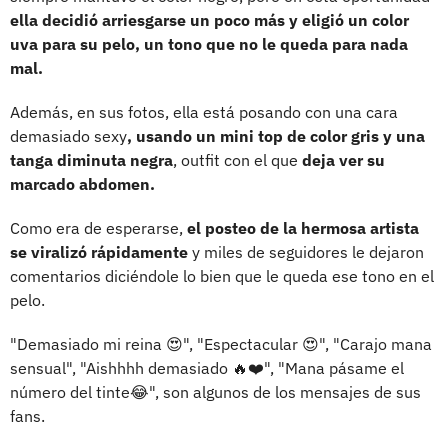
ella decidió arriesgarse un poco más y eligió un color
uva para su pelo, un tono que no le queda para nada
mal.
Además, en sus fotos, ella está posando con una cara
demasiado sexy
, usando un mini top de color gris y una
tanga diminuta negra
, outfit con el que
deja ver su
marcado abdomen.
Como era de esperarse,
el posteo de la hermosa artista
se viralizó rápidamente
y miles de seguidores le dejaron
comentarios diciéndole lo bien que le queda ese tono en el
pelo.
"Demasiado mi reina 😍", "Espectacular 😍", "Carajo mana
sensual", "Aishhhh demasiado 🔥❤️", "Mana pásame el
número del tinte😂", son algunos de los mensajes de sus
fans.