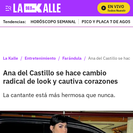
EN VIVO
Mira Todos Nuestros Pr
Tendencias:
HORÓSCOPO SEMANAL
PICO Y PLACA 7 DE AGOS
PUBLICIDAD
/
/
/
La Kalle
Entretenimiento
Farándula
Ana del Castillo se hace
Ana del Castillo se hace cambio
radical de look y cautiva corazones
La cantante está más hermosa que nunca.