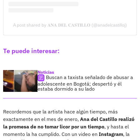
A post shared by 𝐀𝐍𝐀 𝐃𝐄𝐋 𝐂𝐀𝐒𝐓𝐈𝐋𝐋𝐎 (@anadelcastilloj)
Te puede interesar:
Noticias
Buscan a taxista señalado de abusar a
adolescente en Bogotá; despertó y él
estaba dormido a su lado
Recordemos que la artista hace algún tiempo, más
exactamente en el mes de enero,
Ana del Castillo realizó
la promesa de no tomar licor por un tiempo
, y hasta el
momento la ha cumplido. Con un video en
Instagram
, la