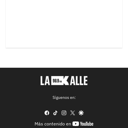
Síguenos en:
facebook
tiktok
instagram
twitter
google
youtube-
Más contenido en