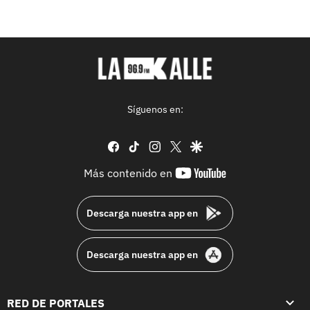
Síguenos en:
facebook
tiktok
instagram
twitter
google
youtube-
Más contenido en
footer
Descarga nuestra app en
Descarga nuestra app en
RED DE PORTALES