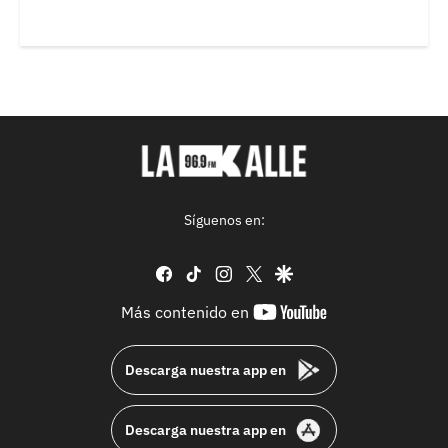
Síguenos en:
facebook
tiktok
instagram
twitter
google
youtube-
Más contenido en
footer
Descarga nuestra app en
Descarga nuestra app en