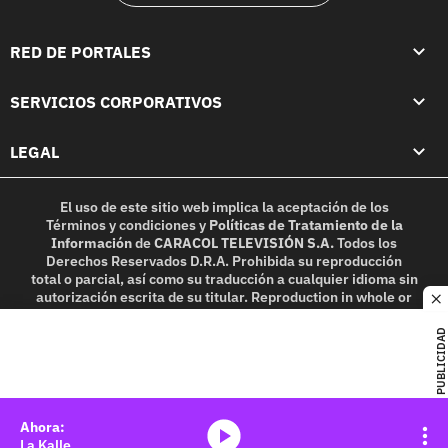
RED DE PORTALES
SERVICIOS CORPORATIVOS
LEGAL
El uso de este sitio web implica la aceptación de los
Términos y condiciones
y
Políticas de Tratamiento de la
Información
de
CARACOL TELEVISIÓN S.A.
Todos los
Derechos Reservados D.R.A. Prohibida su reproducción
total o parcial, así como su traducción a cualquier idioma sin
autorización escrita de su titular. Reproduction in whole or
c
in part, or translation without written permission is
prohibited. All rights reserved 2025.
PUBLICIDAD
MIEMBRO DE:
media-icon
La Kalle