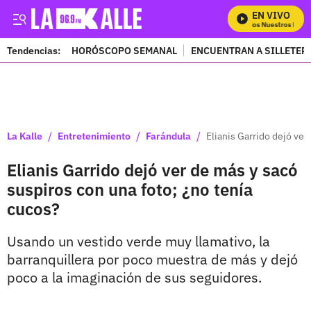
EN VIVO
Mira Todos Nuestros Progr
Tendencias:
HORÓSCOPO SEMANAL
ENCUENTRAN A SILLETER
PUBLICIDAD
/
/
/
La Kalle
Entretenimiento
Farándula
Elianis Garrido dejó ver
Elianis Garrido dejó ver de más y sacó
suspiros con una foto; ¿no tenía
cucos?
Usando un vestido verde muy llamativo, la
barranquillera por poco muestra de más y dejó
poco a la imaginación de sus seguidores.