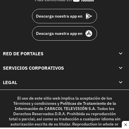
footer
Descarga nuestra app en
Descarga nuestra app en
RED DE PORTALES
SERVICIOS CORPORATIVOS
LEGAL
El uso de este sitio web implica la aceptación de los
Términos y condiciones
y
Políticas de Tratamiento de la
Información
de
CARACOL TELEVISIÓN S.A.
Todos los
Derechos Reservados D.R.A. Prohibida su reproducción
total o parcial, así como su traducción a cualquier idioma sin
autorización escrita de su titular. Reproduction in whole or
c