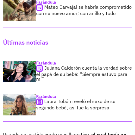
Farándula
Mateo Carvajal se habría comprometido
con su nuevo amor; con anillo y todo
Últimas noticias
Farándula
Juliana Calderón cuenta la verdad sobre
el papá de su bebé: “Siempre estuvo para
mí”
Farándula
Laura Tobón reveló el sexo de su
segundo bebé; así fue la sorpresa
Usando un vestido verde muy llamativo,
el cual tenía un