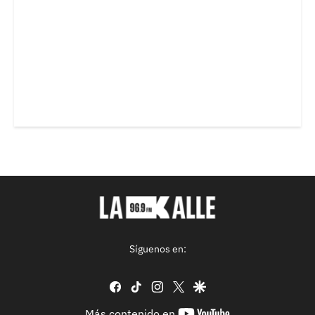
Síguenos en:
facebook
tiktok
instagram
twitter
google
youtube-
Más contenido en