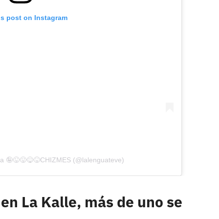
is post on Instagram
ua 🤪😜😛😋😝CHIZMES (@lalenguateve)
 en La Kalle, más de uno se