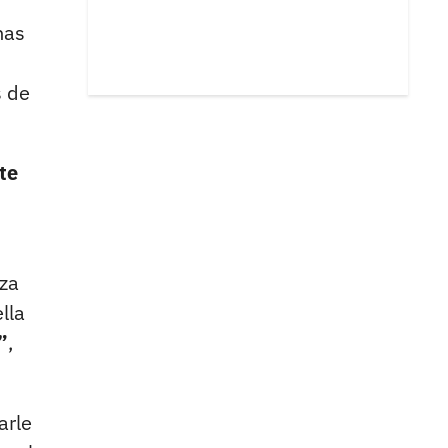
has
s de
te
nza
lla
”
,
arle