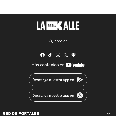
Síguenos en:
facebook
tiktok
instagram
twitter
google
youtube-
Más contenido en
footer
Descarga nuestra app en
Descarga nuestra app en
RED DE PORTALES