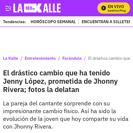
EN VIVO
Mira Todos Nuestros Programas
Tendencias:
HORÓSCOPO SEMANAL
ENCUENTRAN A SILLETER
PUBLICIDAD
/
/
/
La Kalle
Entretenimiento
Farándula
El drástico cambio que 
El drástico cambio que ha tenido
Jenny López, prometida de Jhonny
Rivera; fotos la delatan
La pareja del cantante sorprende con su
impresionante cambio físico. Así ha sido la
evolución de la joven que hoy comparte su vida
con Jhonny Rivera.