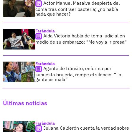
Actor Manuel Masalva despierta del
coma tras contraer bacteria; ¿no había
nada qué hacer?
Farándula
Aída Victoria habla de tema judicial en
medio de su embarazo: "Me voy a ir presa"
Farándula
Agente de tránsito, enferma por
supuesta brujería, rompe el silencio: “La
gente es mala”
Últimas noticias
Farándula
Juliana Calderón cuenta la verdad sobre