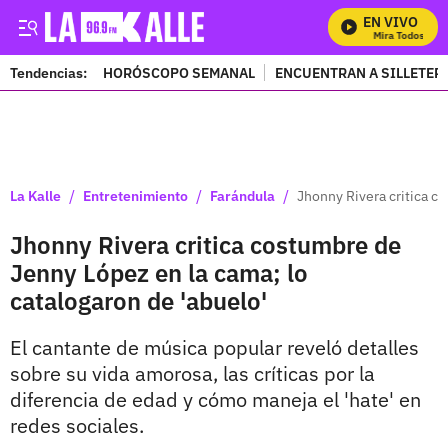
EN VIVO
Mira Todos Nuest
Tendencias:
HORÓSCOPO SEMANAL
ENCUENTRAN A SILLETER
PUBLICIDAD
/
/
/
La Kalle
Entretenimiento
Farándula
Jhonny Rivera critica c
Jhonny Rivera critica costumbre de
Jenny López en la cama; lo
catalogaron de 'abuelo'
El cantante de música popular reveló detalles
sobre su vida amorosa, las críticas por la
diferencia de edad y cómo maneja el 'hate' en
redes sociales.