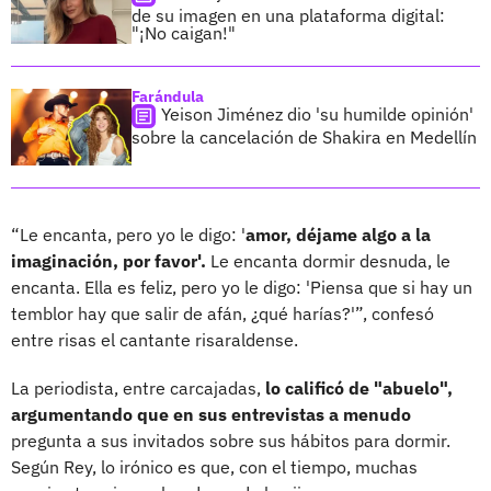
de su imagen en una plataforma digital:
"¡No caigan!"
Farándula
Yeison Jiménez dio 'su humilde opinión'
sobre la cancelación de Shakira en Medellín
“Le encanta, pero yo le digo: '
amor, déjame algo a la
imaginación, por favor'.
Le encanta dormir desnuda, le
encanta. Ella es feliz, pero yo le digo: 'Piensa que si hay un
temblor hay que salir de afán, ¿qué harías?'”, confesó
entre risas el cantante risaraldense.
La periodista, entre carcajadas,
lo calificó de "abuelo",
argumentando que en sus entrevistas a menudo
pregunta a sus invitados sobre sus hábitos para dormir.
Según Rey, lo irónico es que, con el tiempo, muchas