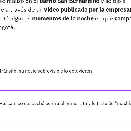
se realizó en el
barrio San Bernardino
y se dio a
re a través de un
video publicado por la empresa
ectó algunos
momentos de la noche
en que
compa
ogotá.
ránsito; su novio sobrevivió y lo detuvieron
 Hassam se despachó contra el humorista y lo trató de "machi