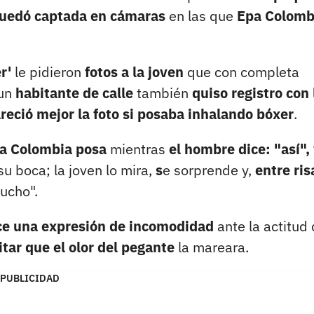
uedó captada en cámaras
en las que
Epa Colomb
r'
le pidieron
fotos a la joven
que con completa
 un
habitante de calle
también
quiso registro con 
reció mejor la foto si posaba inhalando bóxer
.
a Colombia posa
mientras
el hombre dice: "así",
su boca; la joven lo mira,
s
e sorprende y,
entre ris
cucho".
ace una expresión de incomodidad
ante la actitud 
tar que el olor del pegante
la mareara.
PUBLICIDAD