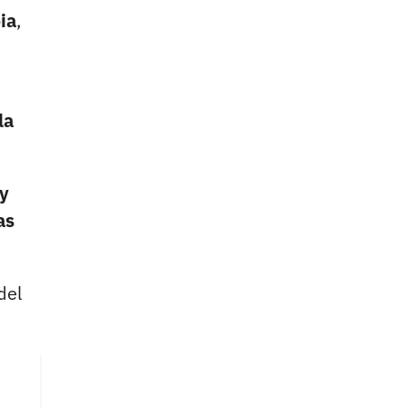
ia
,
la
 y
as
del