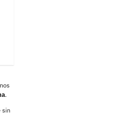
unos
na
.
 sin