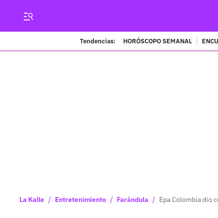
Tendencias:
HORÓSCOPO SEMANAL
ENCU
/
/
/
La Kalle
Entretenimiento
Farándula
Epa Colombia dio co