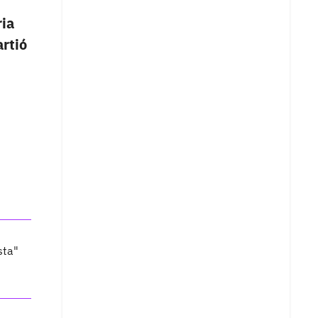
ria
rtió
sta"