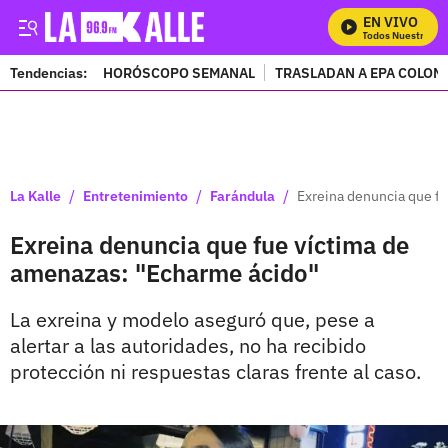
EN VIVO
Mira Todos Nuestros Pr
Tendencias:
HORÓSCOPO SEMANAL
TRASLADAN A EPA COLOM
PUBLICIDAD
/
/
/
La Kalle
Entretenimiento
Farándula
Exreina denuncia que f
Exreina denuncia que fue víctima de
amenazas: "Echarme ácido"
La exreina y modelo aseguró que, pese a
alertar a las autoridades, no ha recibido
protección ni respuestas claras frente al caso.