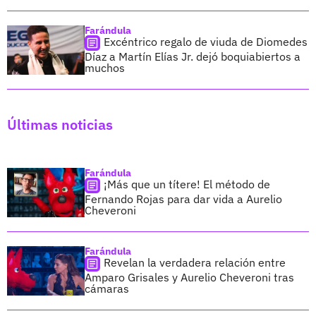
Farándula
Excéntrico regalo de viuda de Diomedes
Díaz a Martín Elías Jr. dejó boquiabiertos a
muchos
Últimas noticias
Farándula
¡Más que un títere! El método de
Fernando Rojas para dar vida a Aurelio
Cheveroni
Farándula
Revelan la verdadera relación entre
Amparo Grisales y Aurelio Cheveroni tras
cámaras