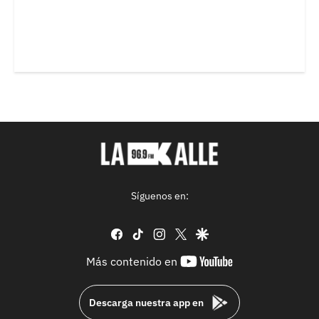
Síguenos en:
facebook
tiktok
instagram
twitter
google
youtube-
Más contenido en
footer
Descarga nuestra app en