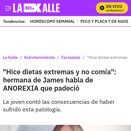
EN VIVO
Mira Todos Nuestros Progr
Tendencias:
HORÓSCOPO SEMANAL
PICO Y PLACA 7 DE AGOS
PUBLICIDAD
/
/
/
La Kalle
Entretenimiento
Farándula
"Hice dietas extremas 
"Hice dietas extremas y no comía":
hermana de James habla de
ANOREXIA que padeció
La joven contó las consecuencias de haber
sufrido esta patología.