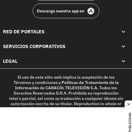
Descarga nuestra app en
RED DE PORTALES
SERVICIOS CORPORATIVOS
LEGAL
El uso de este sitio web implica la aceptación de los
Términos y condiciones
y
Políticas de Tratamiento de la
Información
de
CARACOL TELEVISIÓN S.A.
Todos los
Derechos Reservados D.R.A. Prohibida su reproducción
total o parcial, así como su traducción a cualquier idioma sin
autorización escrita de su titular. Reproduction in whole or
c
in part, or translation without written permission is
prohibited. All rights reserved 2025.
PUBLICIDAD
MIEMBRO DE: