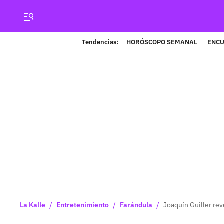
Tendencias:
HORÓSCOPO SEMANAL
ENCU
/
/
/
La Kalle
Entretenimiento
Farándula
Joaquín Guiller re