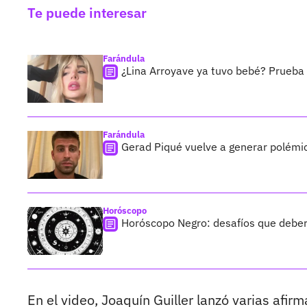
Te puede interesar
Farándula
¿Lina Arroyave ya tuvo bebé? Prueba 
Farándula
Gerad Piqué vuelve a generar polémic
Horóscopo
Horóscopo Negro: desafíos que deberá
En el video, Joaquín Guiller lanzó varias afir