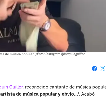
ntes de música popular
/Foto: Instagram @joaquinguiller
Faceboo
X
uín Guiller,
reconocido cantante de música popula
 artista de música popular y obvio...'
. Acabó