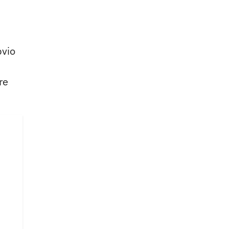
bvio
re